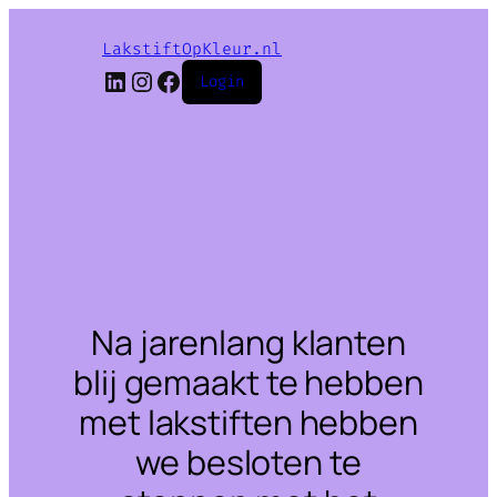
LakstiftOpKleur.nl
LinkedIn
Instagram
Facebook
Login
Na jarenlang klanten
blij gemaakt te hebben
met lakstiften hebben
we besloten te