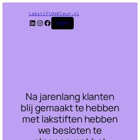
LakstiftOpKleur.nl
LinkedIn
Instagram
Facebook
Login
Na jarenlang klanten
blij gemaakt te hebben
met lakstiften hebben
we besloten te