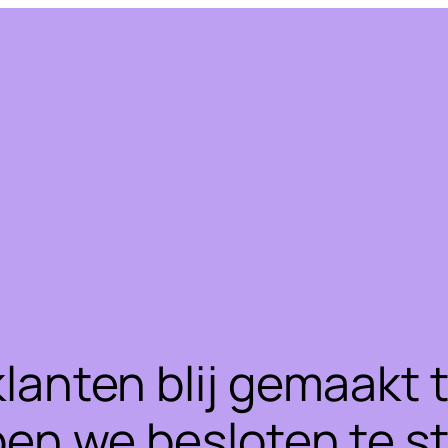
klanten blij gemaakt
ben we besloten te 