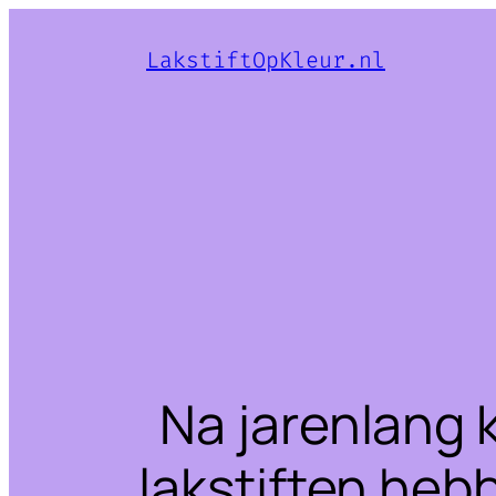
LakstiftOpKleur.nl
Na jarenlang 
lakstiften heb