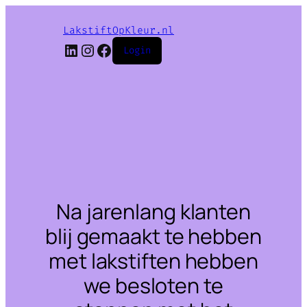
LakstiftOpKleur.nl
LinkedIn
Instagram
Facebook
Login
Na jarenlang klanten
blij gemaakt te hebben
met lakstiften hebben
we besloten te