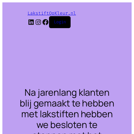
LakstiftOpKleur.nl
LinkedIn
Instagram
Facebook
Login
Na jarenlang klanten
blij gemaakt te hebben
met lakstiften hebben
we besloten te