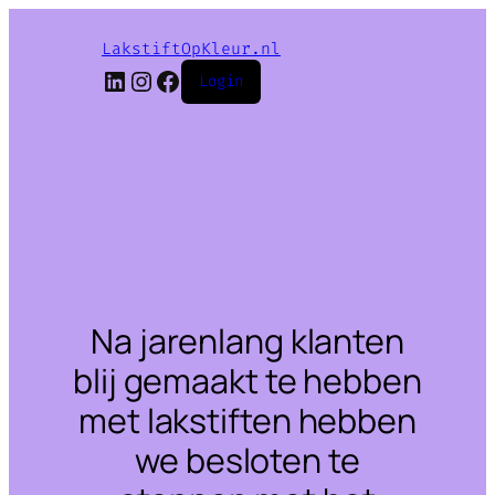
LakstiftOpKleur.nl
LinkedIn
Instagram
Facebook
Login
Na jarenlang klanten
blij gemaakt te hebben
met lakstiften hebben
we besloten te