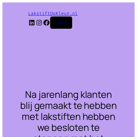
LakstiftOpKleur.nl
LinkedIn
Instagram
Facebook
Login
Na jarenlang klanten
blij gemaakt te hebben
met lakstiften hebben
we besloten te