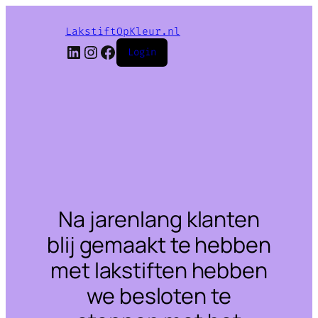
LakstiftOpKleur.nl
LinkedIn
Instagram
Facebook
Login
Na jarenlang klanten
blij gemaakt te hebben
met lakstiften hebben
we besloten te