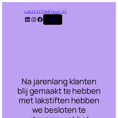
LakstiftOpKleur.nl
LinkedIn
Instagram
Facebook
Login
Na jarenlang klanten
blij gemaakt te hebben
met lakstiften hebben
we besloten te