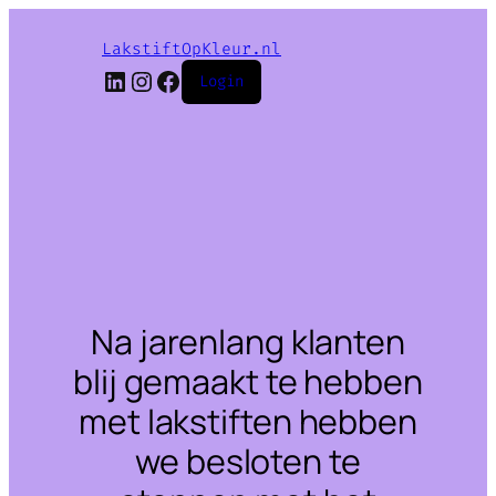
LakstiftOpKleur.nl
LinkedIn
Instagram
Facebook
Login
Na jarenlang klanten
blij gemaakt te hebben
met lakstiften hebben
we besloten te