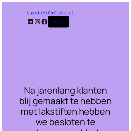
LakstiftOpKleur.nl
LinkedIn
Instagram
Facebook
Login
Na jarenlang klanten
blij gemaakt te hebben
met lakstiften hebben
we besloten te