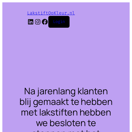
LakstiftOpKleur.nl
LinkedIn
Instagram
Facebook
Login
Na jarenlang klanten
blij gemaakt te hebben
met lakstiften hebben
we besloten te