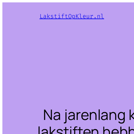
LakstiftOpKleur.nl
Na jarenlang 
lakstiften heb