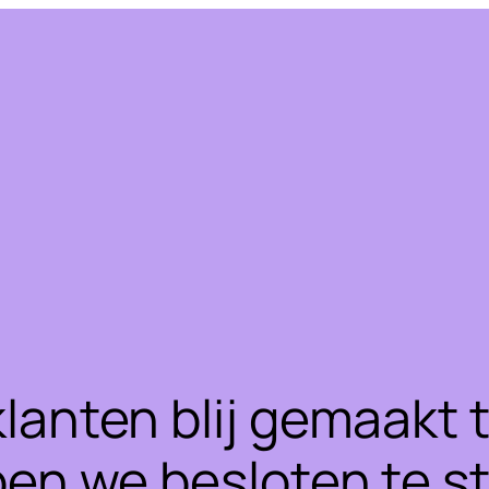
klanten blij gemaakt
ben we besloten te 