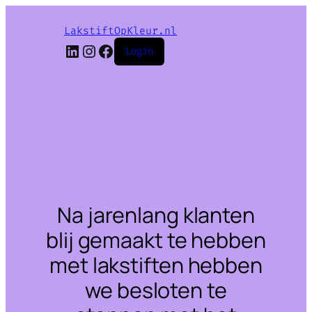
LakstiftOpKleur.nl
LinkedIn
Instagram
Facebook
Login
Na jarenlang klanten
blij gemaakt te hebben
met lakstiften hebben
we besloten te