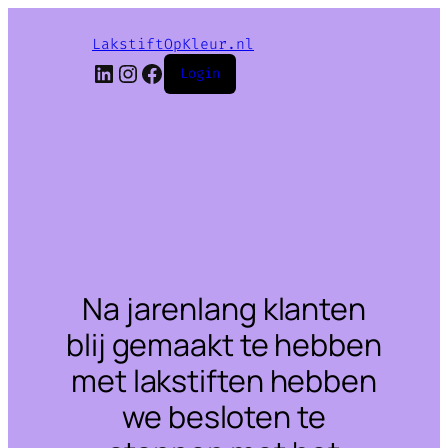
LakstiftOpKleur.nl
LinkedIn
Instagram
Facebook
Login
Na jarenlang klanten
blij gemaakt te hebben
met lakstiften hebben
we besloten te