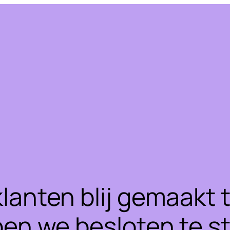
klanten blij gemaakt
ben we besloten te 