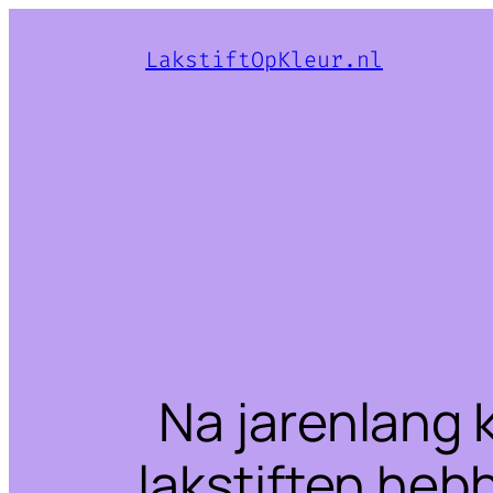
LakstiftOpKleur.nl
Na jarenlang 
lakstiften heb