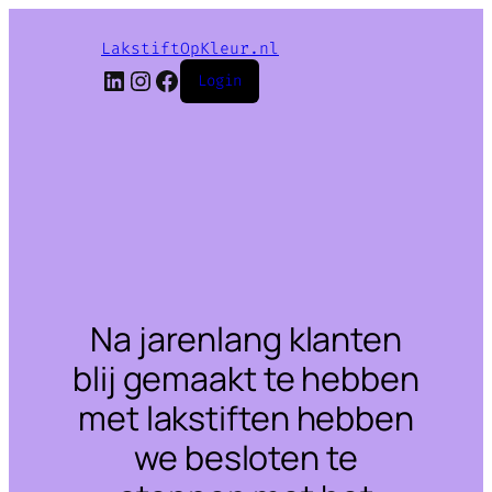
LakstiftOpKleur.nl
LinkedIn
Instagram
Facebook
Login
Na jarenlang klanten
blij gemaakt te hebben
met lakstiften hebben
we besloten te