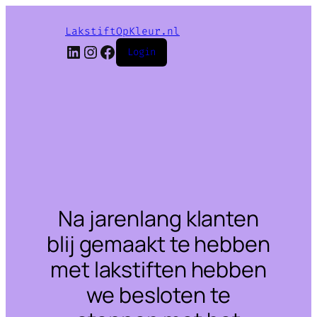
LakstiftOpKleur.nl
LinkedIn
Instagram
Facebook
Login
Na jarenlang klanten
blij gemaakt te hebben
met lakstiften hebben
we besloten te