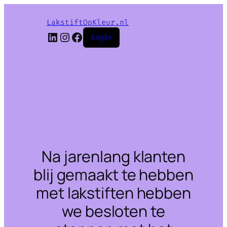
LakstiftOpKleur.nl
LinkedIn
Instagram
Facebook
Login
Na jarenlang klanten
blij gemaakt te hebben
met lakstiften hebben
we besloten te