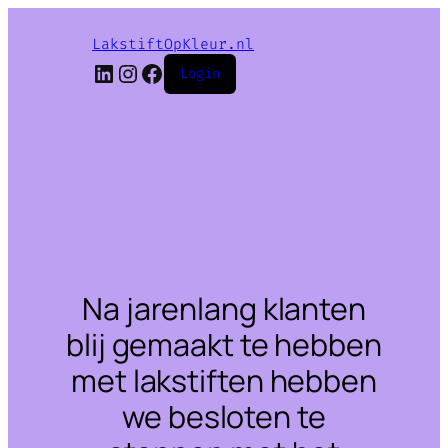
LakstiftOpKleur.nl
LinkedIn
Instagram
Facebook
Login
Na jarenlang klanten
blij gemaakt te hebben
met lakstiften hebben
we besloten te