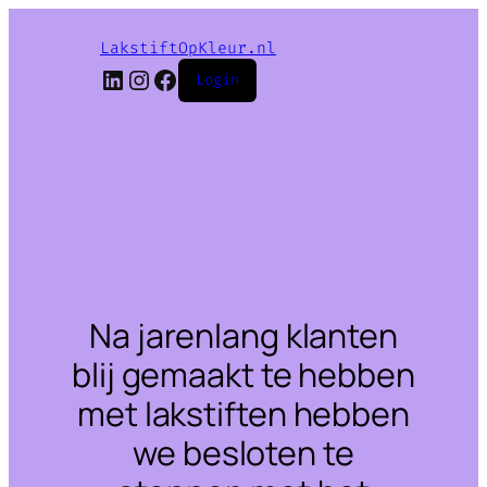
LakstiftOpKleur.nl
LinkedIn
Instagram
Facebook
Login
Na jarenlang klanten
blij gemaakt te hebben
met lakstiften hebben
we besloten te