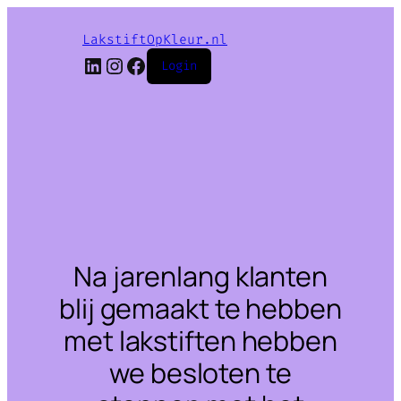
LakstiftOpKleur.nl
LinkedIn
Instagram
Facebook
Login
Na jarenlang klanten
blij gemaakt te hebben
met lakstiften hebben
we besloten te