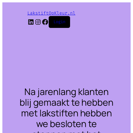
LakstiftOpKleur.nl
LinkedIn
Instagram
Facebook
Login
Na jarenlang klanten
blij gemaakt te hebben
met lakstiften hebben
we besloten te