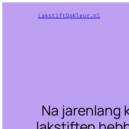
LakstiftOpKleur.nl
Na jarenlang 
lakstiften heb