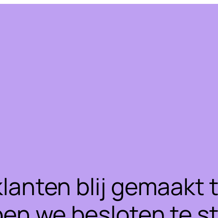
klanten blij gemaakt
ben we besloten te 