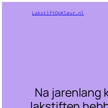
LakstiftOpKleur.nl
Na jarenlang 
lakstiften heb