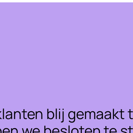
klanten blij gemaakt
ben we besloten te 