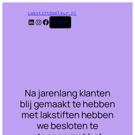
LakstiftOpKleur.nl
LinkedIn
Instagram
Facebook
Login
Na jarenlang klanten
blij gemaakt te hebben
met lakstiften hebben
we besloten te