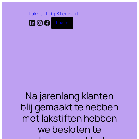
LakstiftOpKleur.nl
LinkedIn
Instagram
Facebook
Login
Na jarenlang klanten
blij gemaakt te hebben
met lakstiften hebben
we besloten te