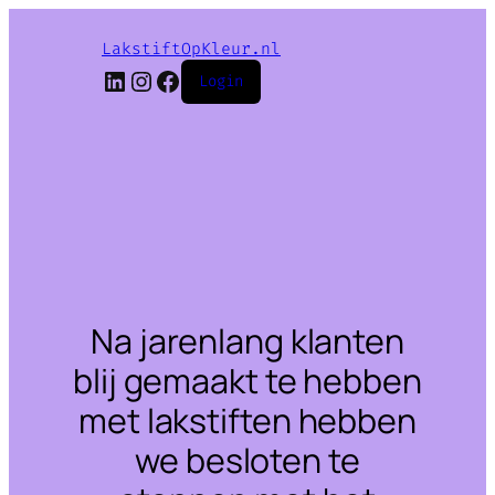
LakstiftOpKleur.nl
LinkedIn
Instagram
Facebook
Login
Na jarenlang klanten
blij gemaakt te hebben
met lakstiften hebben
we besloten te