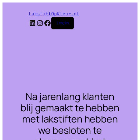
LakstiftOpKleur.nl
LinkedIn
Instagram
Facebook
Login
Na jarenlang klanten
blij gemaakt te hebben
met lakstiften hebben
we besloten te