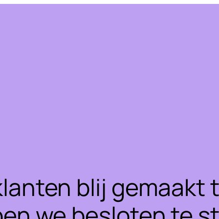
klanten blij gemaakt
ben we besloten te 