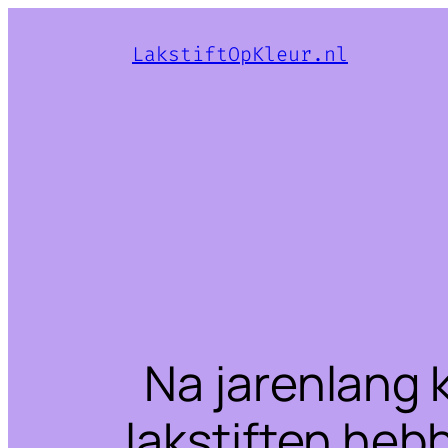
LakstiftOpKleur.nl
Na jarenlang 
lakstiften heb