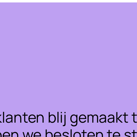
klanten blij gemaakt
ben we besloten te 