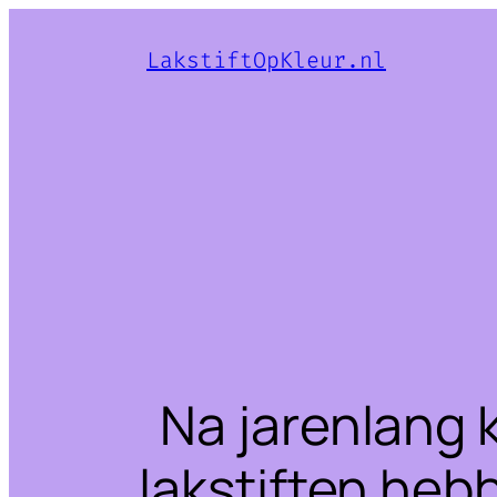
LakstiftOpKleur.nl
Na jarenlang 
lakstiften heb