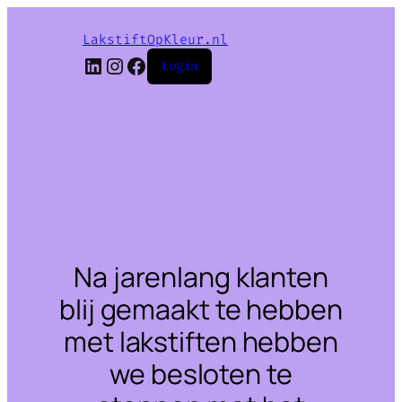
LakstiftOpKleur.nl
LinkedIn
Instagram
Facebook
Login
Na jarenlang klanten
blij gemaakt te hebben
met lakstiften hebben
we besloten te