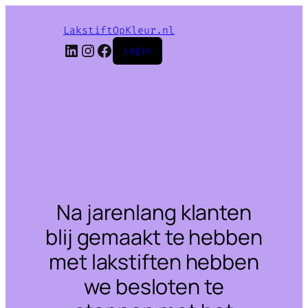
LakstiftOpKleur.nl
LinkedIn
Instagram
Facebook
Login
Na jarenlang klanten
blij gemaakt te hebben
met lakstiften hebben
we besloten te