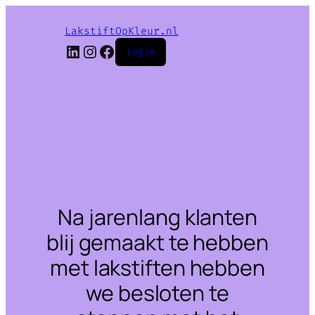
LakstiftOpKleur.nl
LinkedIn
Instagram
Facebook
Login
Na jarenlang klanten
blij gemaakt te hebben
met lakstiften hebben
we besloten te