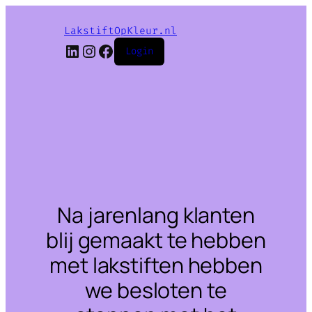
LakstiftOpKleur.nl
LinkedIn
Instagram
Facebook
Login
Na jarenlang klanten
blij gemaakt te hebben
met lakstiften hebben
we besloten te