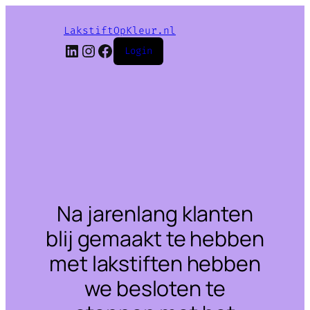
LakstiftOpKleur.nl
LinkedIn
Instagram
Facebook
Login
Na jarenlang klanten
blij gemaakt te hebben
met lakstiften hebben
we besloten te