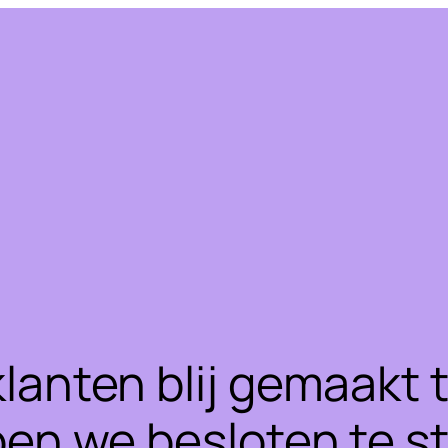
klanten blij gemaakt
ben we besloten te 