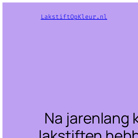
LakstiftOpKleur.nl
Na jarenlang 
lakstiften heb