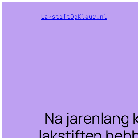
LakstiftOpKleur.nl
Na jarenlang 
lakstiften heb