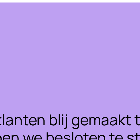
klanten blij gemaakt
ben we besloten te 