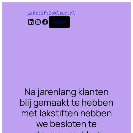
LakstiftOpKleur.nl
LinkedIn
Instagram
Facebook
Login
Na jarenlang klanten
blij gemaakt te hebben
met lakstiften hebben
we besloten te