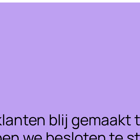
klanten blij gemaakt
ben we besloten te 