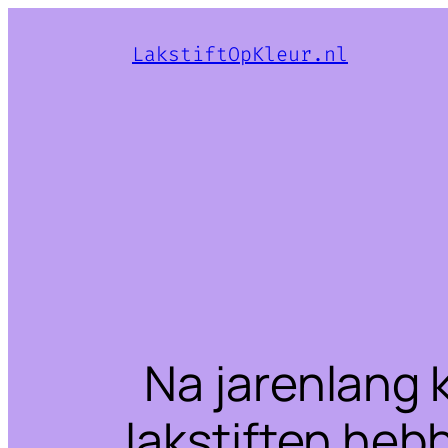
LakstiftOpKleur.nl
Na jarenlang 
lakstiften heb