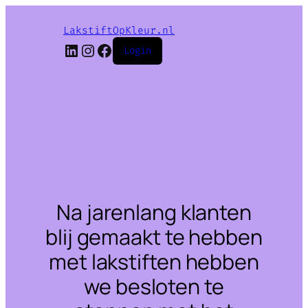
LakstiftOpKleur.nl
LinkedIn
Instagram
Facebook
Login
Na jarenlang klanten
blij gemaakt te hebben
met lakstiften hebben
we besloten te