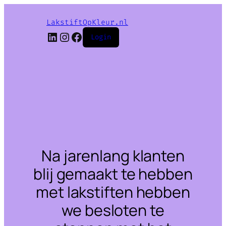
LakstiftOpKleur.nl
LinkedIn
Instagram
Facebook
Login
Na jarenlang klanten
blij gemaakt te hebben
met lakstiften hebben
we besloten te