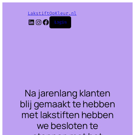
LakstiftOpKleur.nl
LinkedIn
Instagram
Facebook
Login
Na jarenlang klanten
blij gemaakt te hebben
met lakstiften hebben
we besloten te