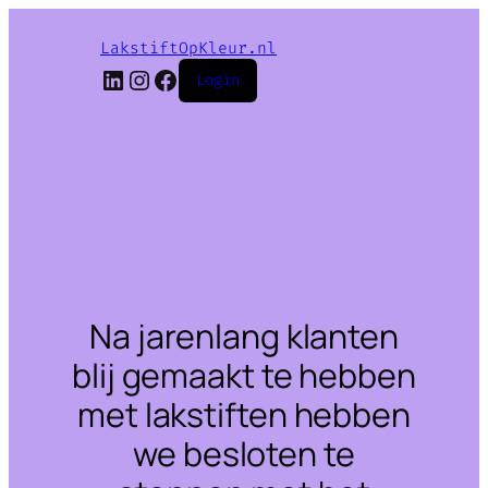
LakstiftOpKleur.nl
LinkedIn
Instagram
Facebook
Login
Na jarenlang klanten
blij gemaakt te hebben
met lakstiften hebben
we besloten te