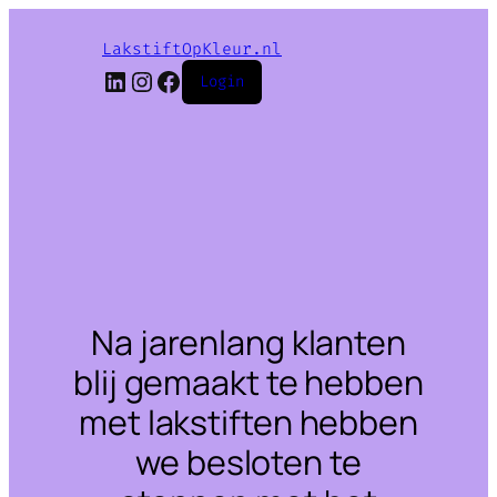
LakstiftOpKleur.nl
LinkedIn
Instagram
Facebook
Login
Na jarenlang klanten
blij gemaakt te hebben
met lakstiften hebben
we besloten te