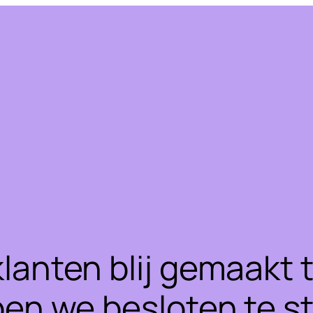
klanten blij gemaakt
ben we besloten te 