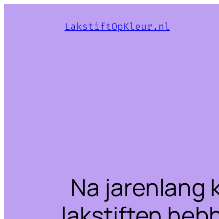
LakstiftOpKleur.nl
Na jarenlang 
lakstiften heb