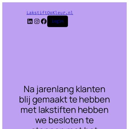
LakstiftOpKleur.nl
LinkedIn
Instagram
Facebook
Login
Na jarenlang klanten
blij gemaakt te hebben
met lakstiften hebben
we besloten te