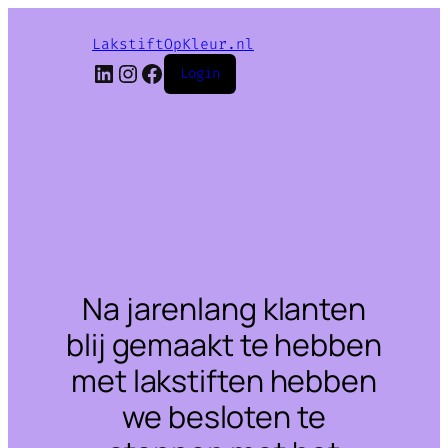
LakstiftOpKleur.nl
LinkedIn
Instagram
Facebook
Login
Na jarenlang klanten
blij gemaakt te hebben
met lakstiften hebben
we besloten te