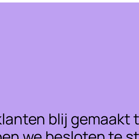
klanten blij gemaakt
ben we besloten te 