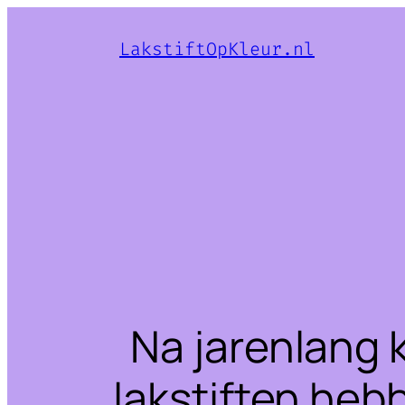
LakstiftOpKleur.nl
Na jarenlang 
lakstiften heb