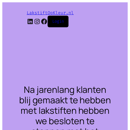
LakstiftOpKleur.nl
LinkedIn
Instagram
Facebook
Login
Na jarenlang klanten
blij gemaakt te hebben
met lakstiften hebben
we besloten te